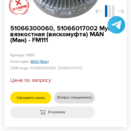
51066300060, 51066017002 Муфта
вязкостная (вискомуфта) MAN
(Ман) - FM111
Артикул: FM111
Категория:
MAN (Ман)
ОЕМ коды: 51066300060, 51066017002
Цена по запросу
Вопрос специалисту
Оформить заказ
В корзину