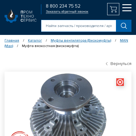
8 800 234 75 52
Заказать обратный звонок
Главная
Каталог
Муфты вентилятора (Вискомуфты)
MAN
/
/
/
(Ман)
Муфта вязкостная (вискомуфта)
/
Вернуться