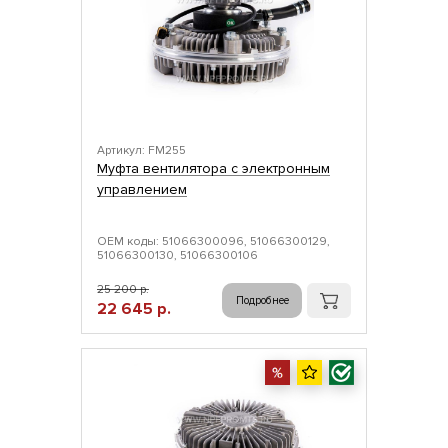
Артикул: FM255
Муфта вентилятора с электронным
управлением
ОЕМ коды: 51066300096, 51066300129,
51066300130, 51066300106
25 200 р.
Подробнее
22 645 р.