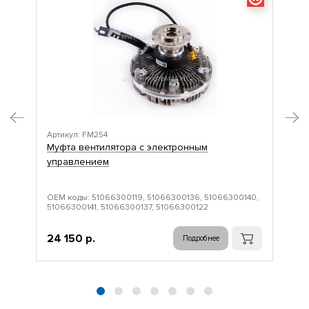
Артикул: FM254
Арт
Муфта вентилятора с электронным
Му
управлением
уп
ОЕМ коды: 51066300119, 51066300136, 51066300140,
ОЕМ
51066300141, 51066300137, 51066300122
510
25 
24 150 р.
Подробнее
22