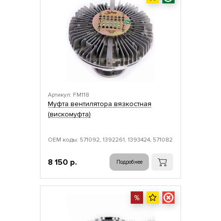
Артикул: FM118
Муфта вентилятора вязкостная
(вискомуфта)
ОЕМ коды: 571092, 1392261, 1393424, 571082
8 150 р.
Подробнее