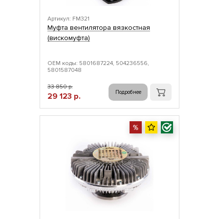
Артикул: FM321
Муфта вентилятора вязкостная
(вискомуфта)
ОЕМ коды: 5801687224, 504236556,
5801587048
33 850 р.
Подробнее
29 123 р.