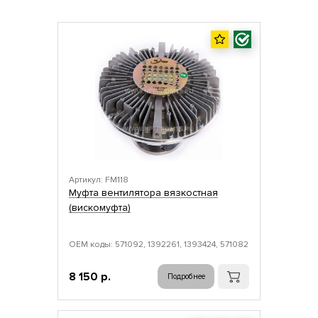
Артикул: FM118
Муфта вентилятора вязкостная
(вискомуфта)
ОЕМ коды: 571092, 1392261, 1393424, 571082
8 150 р.
Подробнее