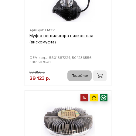
Артикул: FM321
Муфта вентилятора вязкостная
(вискомуфта)
ОЕМ коды: 5801687224, 504236556,
5801587048
33 850 р.
Подробнее
29 123 р.