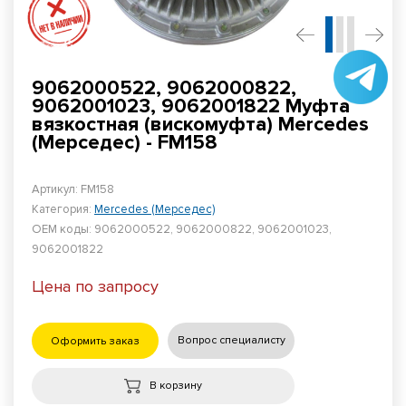
9062000522, 9062000822,
9062001023, 9062001822 Муфта
вязкостная (вискомуфта) Mercedes
(Мерседес) - FM158
Артикул: FM158
Категория:
Mercedes (Мерседес)
ОЕМ коды: 9062000522, 9062000822, 9062001023,
9062001822
Цена по запросу
Вопрос специалисту
Оформить заказ
В корзину