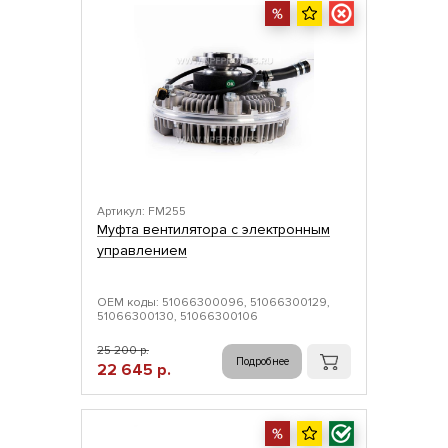
Артикул: FM255
Муфта вентилятора с электронным
управлением
ОЕМ коды: 51066300096, 51066300129,
51066300130, 51066300106
25 200 р.
Подробнее
22 645 р.