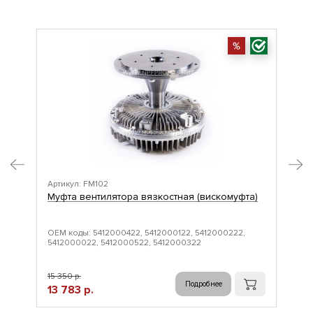
Артикул: FM102
Арт
Муфта вентилятора вязкостная (вискомуфта)
Му
ОЕМ коды: 5412000422, 5412000122, 5412000222,
ОЕМ
5412000022, 5412000522, 5412000322
15 350 р.
13 7
Подробнее
13 783 р.
12