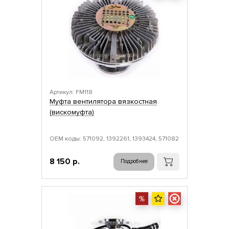
Артикул: FM118
Муфта вентилятора вязкостная
(вискомуфта)
ОЕМ коды: 571092, 1392261, 1393424, 571082
8 150 р.
Подробнее