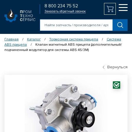
8 800 234 75 52
Заказать обратный звонок
Главная
Каталог
Тормозная система прицепа
Система
/
/
/
ABS прицепа
Клапан магнитный ABS прицепа (дополнительный/
/
подчиненный модулятор для системы ABS 4S/3M)
Вернуться