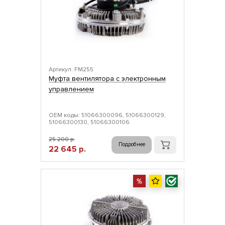
Артикул: FM255
Муфта вентилятора с электронным
управлением
ОЕМ коды: 51066300096, 51066300129,
51066300130, 51066300106
25 200 р.
Подробнее
22 645 р.