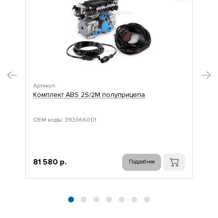
Артикул:
Арт
Комплект ABS 2S/2M полуприцепа
Ко
ОЕМ коды: 393366001
ОЕМ
81 580 р.
80
Подробнее