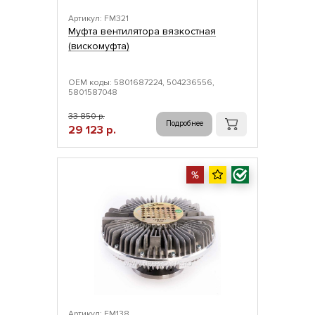
Артикул: FM321
Муфта вентилятора вязкостная
(вискомуфта)
ОЕМ коды: 5801687224, 504236556,
5801587048
33 850 р.
Подробнее
29 123 р.
Артикул: FM138