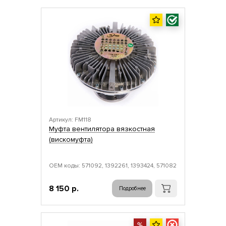
Артикул: FM118
Муфта вентилятора вязкостная
(вискомуфта)
ОЕМ коды: 571092, 1392261, 1393424, 571082
8 150 р.
Подробнее