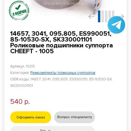
14657, 3041, 095.805, ES990051,
85-10530-SX, SK330001101
Роликовые подшипники суппорта
CHEEFT - 1005
Артикул: 1005
Категория:
Ремкомплекты тормозных суппортов
ОЕМ коды: 14657, 3041, 095.805, ES990051, 85-10530-SX,
SK330001101
540 р.
Вопрос специалисту
Оформить заказ