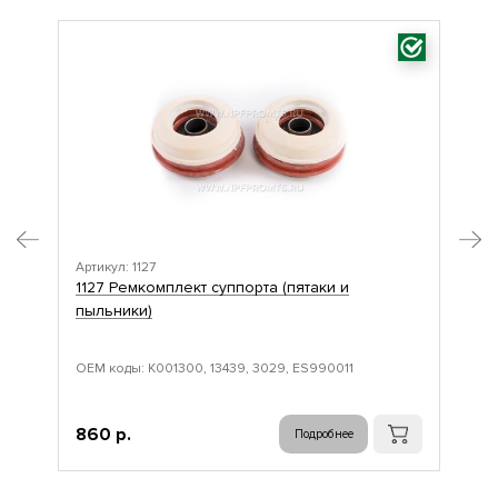
Артикул: 1127
Арт
1127 Ремкомплект суппорта (пятаки и
102
пыльники)
ше
ОЕМ коды: K001300, 13439, 3029, ES990011
ОЕМ
104
860 р.
1 
Подробнее