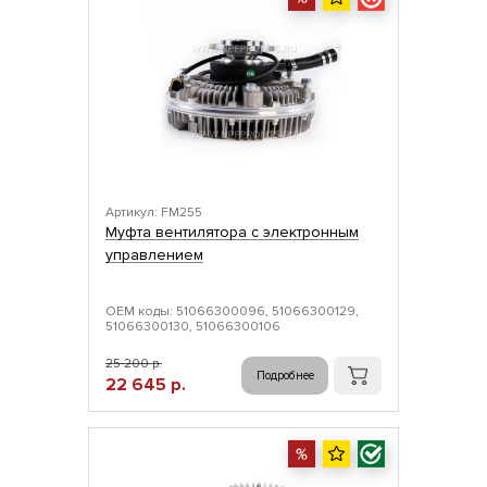
Артикул: FM255
Муфта вентилятора с электронным
управлением
ОЕМ коды: 51066300096, 51066300129,
51066300130, 51066300106
25 200 р.
Подробнее
22 645 р.