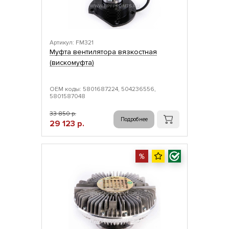
Артикул: FM321
Муфта вентилятора вязкостная
(вискомуфта)
ОЕМ коды: 5801687224, 504236556,
5801587048
33 850 р.
Подробнее
29 123 р.