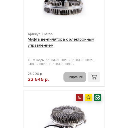
Артикул: FM255
Муфта вентилятора с электронным
управлением
ОЕМ коды: 51066300096, 51066300129,
51066300130, 51066300106
25 200 р.
Подробнее
22 645 р.