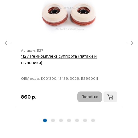
Артикул: 1127
Арт
1127 Ремкомплект суппорта (пятаки и
102
пыльники)
ше
ОЕМ коды: K001300, 13439, 3029, ES990011
ОЕМ
104
860 р.
1 
Подробнее