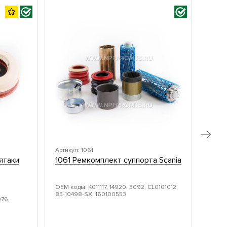
Артикул: 1061
Артик
ятаки
1061 Ремкомплект суппорта Scania
GEN1
супп
Modu
ОЕМ коды: K011117, 14920, 3092, CL0101012,
85-10498-SX, 160100553
076,
ОЕМ к
08106