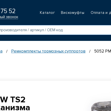
 75 52
Каталог
Вискомуфты
Оплата и 
ный звонок
па
Ремкомплекты тормозных суппортов
5052 РМ
/
/
PW TS2
ханизма