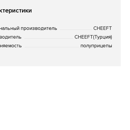
ктеристики
нальный производитель
CHEEFT
водитель
CHEEFT(Турция)
няемость
полуприцепы