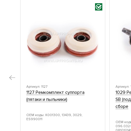
Артикул: 1127
Артикул:
1127 Ремкомплект суппорта
1029 Р
(пятаки и пыльники)
SB (по
сборе
ОЕМ коды: K001300, 13439, 3029,
ES990011
ОЕМ коды
096.032/
08101014