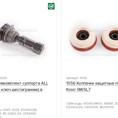
 1029
Артикул: 1056
емкомплект суппорта ALL
1056 Колпачки защитные п
д ключ шестигранник) в
Knorr SM/SL7
ОЕМ коды: K108004K50, 15888, 3
ES990299, 081010111, M2910170
: 13471, 3025, ES990045,
1, 85-10432-SX, CKSK104,
9