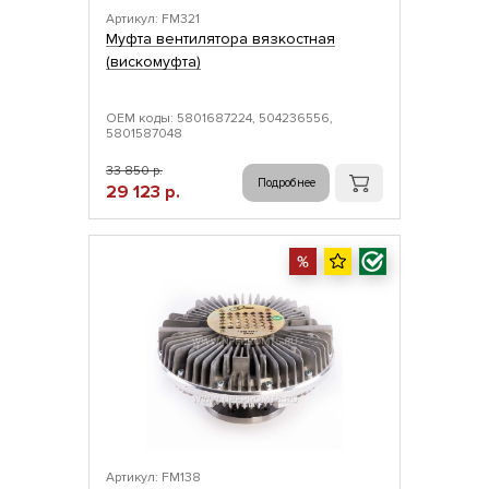
Артикул: FM321
Муфта вентилятора вязкостная
(вискомуфта)
ОЕМ коды: 5801687224, 504236556,
5801587048
33 850 р.
Подробнее
29 123 р.
Артикул: FM138