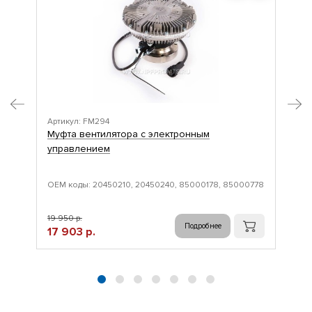
Артикул: FM294
Арт
Муфта вентилятора с электронным
Му
управлением
уп
ОЕМ коды: 20450210, 20450240, 85000178, 85000778
ОЕМ
19 950 р.
20 
Подробнее
17 903 р.
18