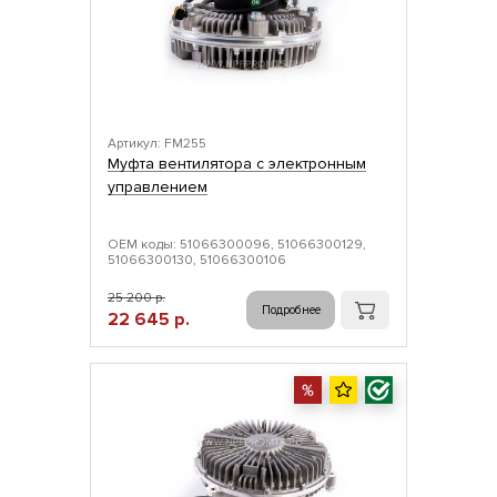
Артикул: FM255
Муфта вентилятора с электронным
управлением
ОЕМ коды: 51066300096, 51066300129,
51066300130, 51066300106
25 200 р.
Подробнее
22 645 р.