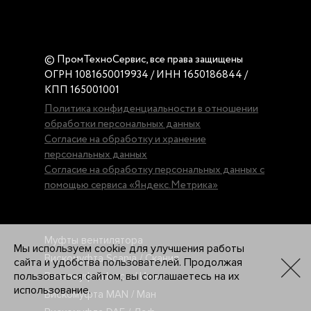
© ПромТехноСервис, все права защищены
ОГРН 1081650019934 / ИНН 1650186844 /
КПП 165001001
Политика конфиденциальности в отношении
обработки персональных данных
Согласие на обработку и хранение
персональных данных
Согласие на обработку персональных данных с
помощью сервиса «Яндекс.Метрика»
Муфты вентилятора
Мы используем cookie для улучшения работы
Вискомуфта Scania / Скания
сайта и удобства пользователей. Продолжая
пользоваться сайтом, вы соглашаетесь на их
Вискомуфта Iveco / Ивеко
использование.
Вискомуфта MAN / Ман