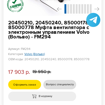
20450210, 20450240, 85000178,
85000778 Муфта вентилятора с
электронным управлением Volvo
(Вольво) - FM294
Артикул: FM294
Категория:
Volvo (Вольво)
ОЕМ коды: 20450210, 20450240, 85000178, 85000778
17 903 р.
19 950 р.
Вопрос специалисту
Оформить заказ
В корзину